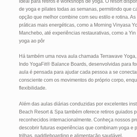
ideal para retiros e workshops de yoga. O resort dispon
de yoga e pilates todas as semanas, permitindo que 
opção que melhor combine com seu estilo e rotina. As
práticas mais energéticas, como a Morning Vinyasa Y
Manchebo, até experiências restaurativas, como a Yin
yoga ao pôr
Há também uma nova aula chamada Terrawave Yoga, 
Indo YogaFit® Balance Boards, desenvolvidas para for
aula é pensada para ajudar cada pessoa a se conecta
consciente com os movimentos do próprio corpo, enqu
flexibilidade.
Além das aulas diárias conduzidas por excelentes ins
Beach Resort & Spa também oferece retiros guiados p
reconhecidos internacionalmente. Conheça nossos pr
descobrir futuras experiências que combinam yoga e p
trilhas, paddleboarding e alimentação saudável.