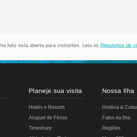
lha feliz está aberta para visitantes. Leia os
Requisitos de 
Planeje sua visita
Nossa Ilha
Hotéis e Resorts
História & Cultu
Aluguel de Férias
Fatos da Ilha
Timeshare
Regiões