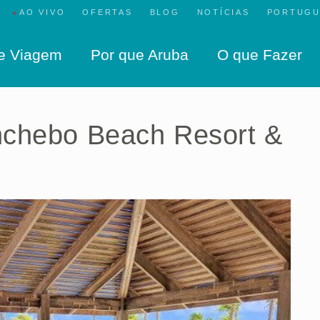
●
AO VIVO
OFERTAS
BLOG
NOTÍCIAS
de Viagem
Por que Aruba
O que Fazer
nchebo Beach Resort &