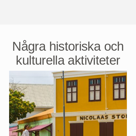
Arubas kultur kommer till liv med de livliga
rytmerna, konsten och dansen som fyller
våra gator, hem, gallerier och hjärtan.
Utforska
Några historiska och
kulturella aktiviteter