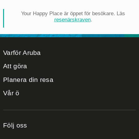
Your Happy Place är öppet för besökare. Läs
resenärskraven
.
Varför Aruba
Att göra
Planera din resa
Vår ö
Följ oss