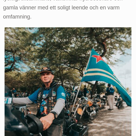
gamla vänner med ett soligt leende och en varm
omfamning.