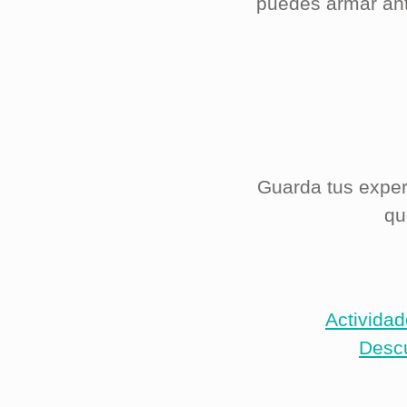
puedes armar ante
Guarda tus experi
qu
Actividad
Descu