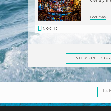
Cena y mú
Leer más
NOCHE
VIEW ON GOOG
La i