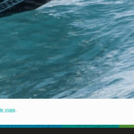
e viaje
.