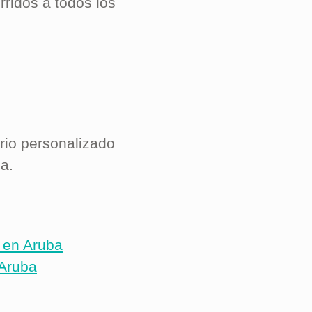
rridos a todos los
ario personalizado
ba.
s en Aruba
 Aruba