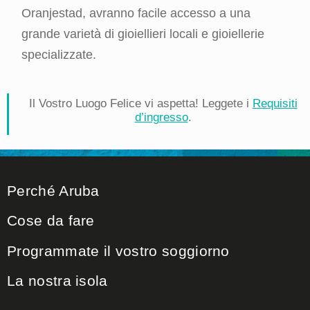
Oranjestad, avranno facile accesso a una
grande varietà di gioiellieri locali e gioiellerie
specializzate.
Il Vostro Luogo Felice vi aspetta! Leggete i
Requisiti
d’ingresso
.
Perché Aruba
Cose da fare
Programmate il vostro soggiorno
La nostra isola