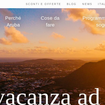
SCONTI E OFFERTE
BLOG
NEWS
Perché
Cose da
Programma
Aruba
fare
sog
vacanza ad