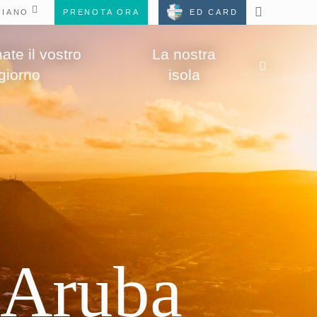
PRENOTA ORA
ED CARD
te il vostro
La nostra
giorno
isola
 Aruba