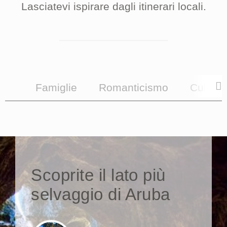
Lasciatevi ispirare dagli itinerari locali.
Famiglie
Romanticismo
Cultura
Scoprite il lato più
selvaggio di Aruba