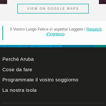
VIEW ON GOOGLE MAPS
Il Vostro Luogo Felice vi aspetta! Leggete i
Requisiti
d’ingresso
.
Perché Aruba
Cose da fare
Programmate il vostro soggiorno
La nostra isola